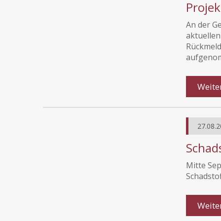
Proje
An der G
aktuellen
Rückmeld
aufgeno
Weite
27.08.2
Schads
Mitte Sep
Schadstof
Weite