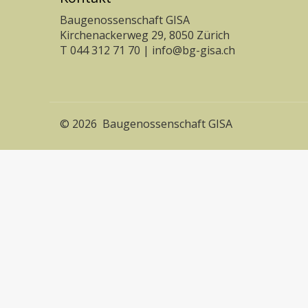
Baugenossenschaft GISA
Kirchenackerweg 29, 8050 Zürich
T 044 312 71 70 |
info@bg-gisa.ch
© 2026 Baugenossenschaft GISA